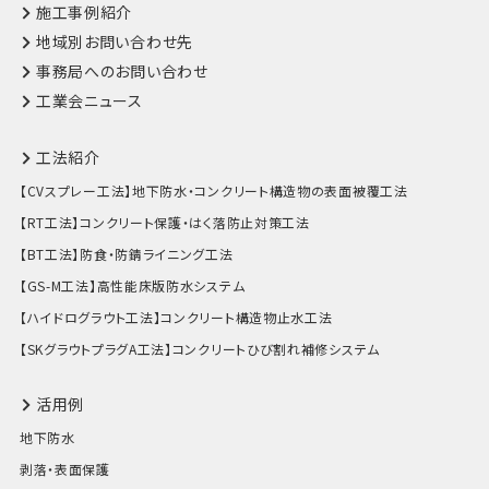
施工事例紹介
地域別お問い合わせ先
事務局へのお問い合わせ
工業会ニュース
工法紹介
【CVスプレー工法】地下防水・コンクリート構造物の表面被覆工法
【RT工法】コンクリート保護・はく落防止対策工法
【BT工法】防食・防錆ライニング工法
【GS-M工法】高性能床版防水システム
【ハイドログラウト工法】コンクリート構造物止水工法
【SKグラウトプラグA工法】コンクリートひび割れ補修システム
活用例
地下防水
剥落・表面保護