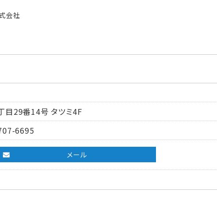
式会社
目29番14号 タツミ4F
707-6695
メール