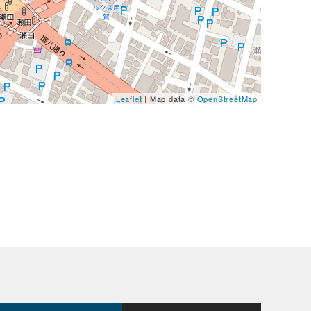
Leaflet
| Map data ©
OpenStreetMap