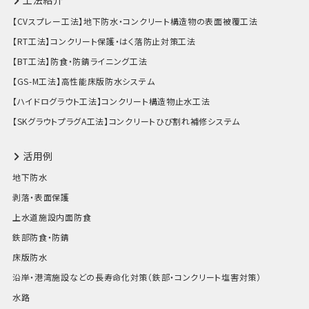
工法紹介
【CVスプレー工法】地下防水・コンクリート構造物の表面被覆工法
【RT工法】コンクリート保護・はく落防止対策工法
【BT工法】防食・防錆ライニング工法
【GS-M工法】高性能床版防水システム
【ハイドログラウト工法】コンクリート構造物止水工法
【SKグラウトプラグA工法】コンクリートひび割れ補修システム
活用例
地下防水
剥落・表面保護
上水道施設内面防食
鉄部防食・防錆
床版防水
沿岸・港湾施設などの長寿命化対策（鉄部・コンクリート塩害対策）
水路