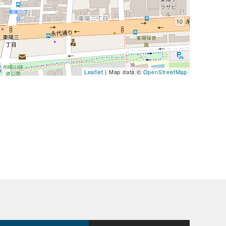
Leaflet
| Map data ©
OpenStreetMap