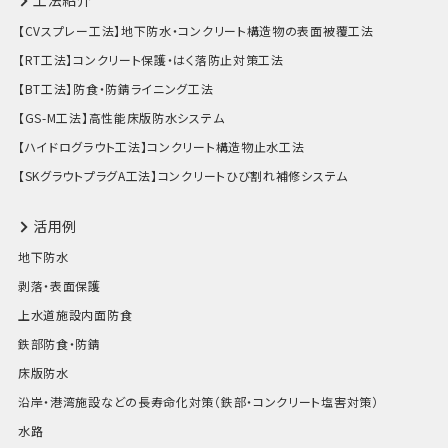
工法紹介
【CVスプレー工法】地下防水・コンクリート構造物の表面被覆工法
【RT工法】コンクリート保護・はく落防止対策工法
【BT工法】防食・防錆ライニング工法
【GS-M工法】高性能床版防水システム
【ハイドログラウト工法】コンクリート構造物止水工法
【SKグラウトプラグA工法】コンクリートひび割れ補修システム
活用例
地下防水
剥落・表面保護
上水道施設内面防食
鉄部防食・防錆
床版防水
沿岸・港湾施設などの長寿命化対策（鉄部・コンクリート塩害対策）
水路